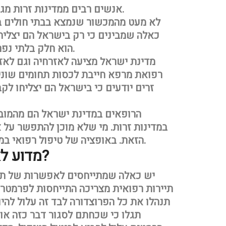
אנשים רבים ממדינות זרות מגיעים לישראל לקבל טיפול באיכות גבוהה.
לא מעט מהמכשור שנמצא בבתי חולים בי
כאלה שמבינים כי רק בישראל הם יצלי
הוא חלק בלתי נפרד מהצלחת הטיפול, וחובה לשים אליו לב.
מדינת ישראל מציעה לאזרחיה וגם לאזר
רפואת מרפא חייבת לכסות תחומים שונים 
זרים יודעים כי בישראל הם יצליחו ל
הרופאים במדינת ישראל הם מהמובי
במדינות זרות. מי שלא מוכן להתפשר על 
הזאת. באופציה של טיפול רפואי במדינת ישראל עם הרופאים המעולים שלה.
מדוע לא לבצע את כל הפרוצדורה לבד?
יש כאלה שמתייחסים לאפשרות של תיי
תיירות רפואית מצריכה התייחסות לפרמטרי
תנהלו את כל הפרוצדורה לבד זה עלול להי
תגלו כי שכחתם לסגור דבר כזה או ד