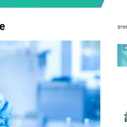
e
פים