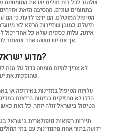
שלהם. לכל בית חולים יש את המומחיות של
בתחומים שונים. מהסיבה הזאת אזרחים
הטיפול המושלם. הם ירצו לדעת כי הם ע
תיעלם. כמובן שתיירות מרפא לא מיועדת
איתה. עלות כספית שלא כל אחד יכול לש
אך אם יש משהו אחד שאסור להתפשר עליו הוא הבריאות של כל אחד מאיתנו.
מדוע ישראל מובילה בתחום תיירות רפואית?
לא צריך להיות מומחה גדול על מנת ל
שהופכות את ישראל למדינה מובילה בתחום של תיירות מרפא.
עלויות הטיפול במדינות באירופה או באר
הללו לא מחזיקים בביטוח בריאות במדינ
הטיפול בישראל זולה יותר. כל זאת כאש
תיירות רפואית פופולארית בישראל בגל
ידועה בתור אחת מהמדינות עם בתי החולים 