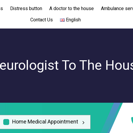
us
Distress button
A doctor to the house
Ambulance ser
Contact Us
English
eurologist To The Hou
Home Medical Appointment