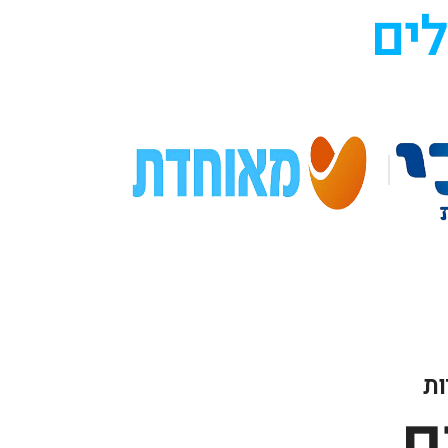
לים
ות
ם