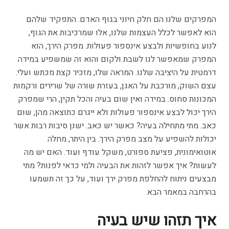
המפרקים שלנו הם חלק חיוני בגוף האדם. התפקיד שלהם
הוא לאפשר לכלל העצמות שלנו, אלו שמרכיבות את הגוף,
לנוע בחופשיות ולבצע אינספור פעולות. מפרק הירך, הוא
המפרק שמאפשר לנו לשבת ולקום והוא זה שמשפיע במידה
דרמטית על היציבה שלנו. המראה שלו, מזכיר קצת מכתש ועלי.
עצם השוק, מורכבת על האגן, בעזרת שורה של שרירים ורקמות
המכונות סחוס. במידה ואין שום בעיה והכל תקין, הרי שמפרק
הירך יכול לבצע אינספור פעולות ולא ייגרם כתוצאה מהן, שום
כאב. מתי מתחילה בעיה? כאשר יש כאב. ישנן סיבות רבות אשר
יכולות להשפיע על מצב מפרק הירך. בין היתר, מחלה
אוטואימונית, פציעת ספורט, משקל עודף ועוד. האם יש מה
לעשות? איך אפשר לזהות את הבעיה ולמי כדאי לפנות? מתי
מבצעים ניתוח להחלפת מפרק ירך ועוד, על כך זה תשמעו
בהרחבה במאמר הבא.
איך תזהו שיש בעיה