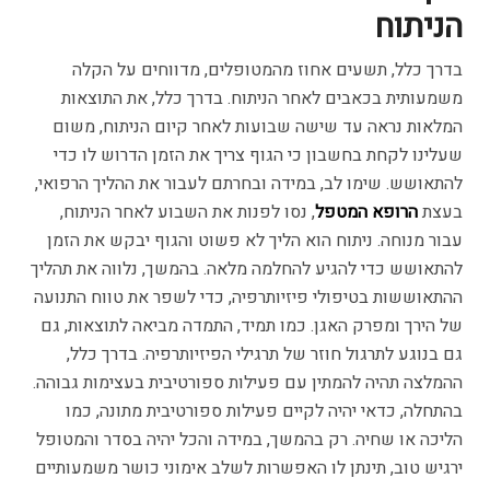
הניתוח
בדרך כלל, תשעים אחוז מהמטופלים, מדווחים על הקלה
משמעותית בכאבים לאחר הניתוח. בדרך כלל, את התוצאות
המלאות נראה עד שישה שבועות לאחר קיום הניתוח, משום
שעלינו לקחת בחשבון כי הגוף צריך את הזמן הדרוש לו כדי
להתאושש. שימו לב, במידה ובחרתם לעבור את ההליך הרפואי,
בעצת
הרופא המטפל
, נסו לפנות את השבוע לאחר הניתוח,
עבור מנוחה. ניתוח הוא הליך לא פשוט והגוף יבקש את הזמן
להתאושש כדי להגיע להחלמה מלאה. בהמשך, נלווה את תהליך
ההתאוששות בטיפולי פיזיותרפיה, כדי לשפר את טווח התנועה
של הירך ומפרק האגן. כמו תמיד, התמדה מביאה לתוצאות, גם
גם בנוגע לתרגול חוזר של תרגילי הפיזיותרפיה. בדרך כלל,
ההמלצה תהיה להמתין עם פעילות ספורטיבית בעצימות גבוהה.
בהתחלה, כדאי יהיה לקיים פעילות ספורטיבית מתונה, כמו
הליכה או שחיה. רק בהמשך, במידה והכל יהיה בסדר והמטופל
ירגיש טוב, תינתן לו האפשרות לשלב אימוני כושר משמעותיים