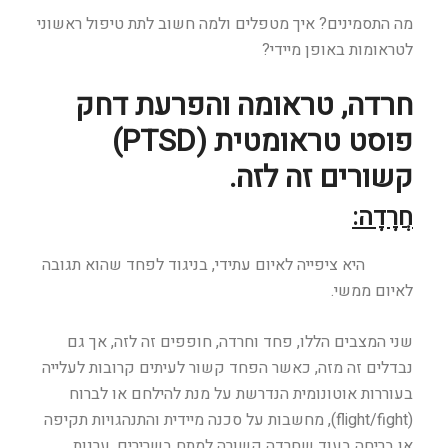
מה התסמינים? איך מטפלים ולמה חשוב לתת טיפול ראשוני
לטראומות באופן מיידי?
חרדה, טראומה והפרעת דחק
פוסט טראומטית (
PTSD
)
קשורים זה לזה.
חֲרָדָה:
החרדה
היא ציפייה לאיום עתידי, בניגוד לפחד שהוא תגובה
לאיום ממשי.
שני המצבים הללו, פחד וחרדה, חופפים זה לזה, אך גם
נבדלים זה מזה, כאשר הפחד קשור לעיתים קרובות לעלייה
בעוררות אוטונומית הנדרשת על מנת להילחם או לברוח
(flight/fight), מחשבות על סכנה מיידית והתנהגויות תקיפה
או בריחה בעוד שחרדה קשורה למתח בשרירים, ערנות