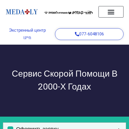
Главная
Кнопки бедствия
Врач на дом
Служба скорой помощи
статьи
Связаться с нами
Русский
Экстренный центр
077-6048106
חייגו
Сервис Скорой Помощи В
2000-Х Годах