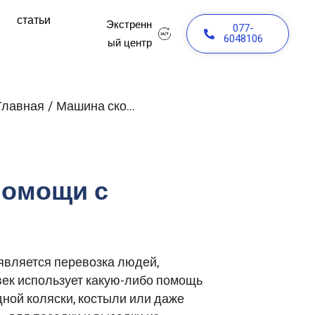
и
статьи
Экстренн
077-
6048106
ый центр
Главная
/
Машина скорой помощи с услугой «подъема и спуска»
помощи с
является перевозка людей,
век использует какую-либо помощь
дной коляски, костыли или даже