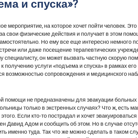
ема и спуска»?
е мероприятие, на которое хочет пойти человек. Это
 за свои физические действия и получает в этом помо
самостоятельно. Но ему все еще интересно немного п
стречи или даже посещение терапевтических учрежден
у специалисту, он может вызвать частную скорую пом
 к получению услуги «подъема и спуска» в рамках его
ься возможностью сопровождения и медицинского на
ой помощи не предназначены для эвакуации больных 
льницы только в экстренных случаях? Что ж, есть м
того. Если кто-то пострадал и хочет эвакуироваться
ен Давид Адом и сообщить об этом. Но в случае отсу
ить именно туда. Так что же можно сделать в таком с