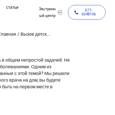
и
статьи
Экстренн
077-
6048106
ый центр
Главная
/
Вызов детского врача на дом
 в общем непростой задачей. Не
заболеваниями. Одним из
занные с этой темой? Мы решили
ого врача на дом, вы будете
о быть на первом месте в