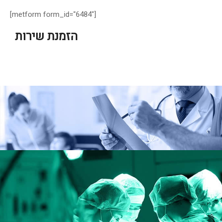
[metform form_id="6484"]
הזמנת שירות