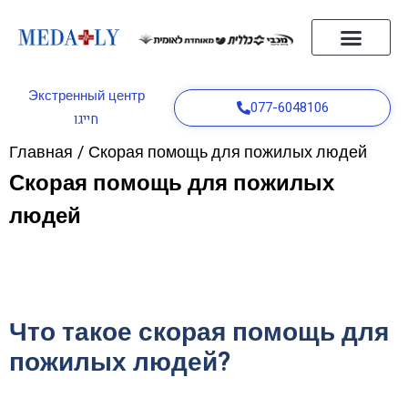
Главная
Кнопки бедствия
Врач на дом
Служба скорой помощи
статьи
Связаться с нами
Русский
Экстренный центр
077-6048106
חייגו
Главная
/
Скорая помощь для пожилых людей
Скорая помощь для пожилых
людей
Что такое скорая помощь для
пожилых людей?