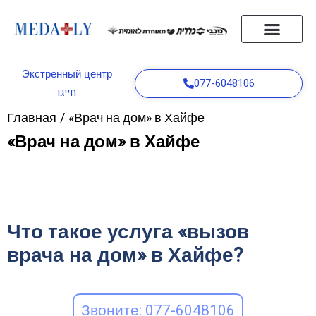
Главная
Кнопки бедствия
Врач на дом
Служба скорой помощи
статьи
Связаться с нами
Русский
Экстренный центр
077-6048106
חייגו
Главная
/
«Врач на дом» в Хайфе
«Врач на дом» в Хайфе
Что такое услуга «вызов
врача на дом» в Хайфе?
Звоните: 077-6048106